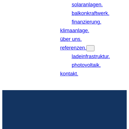
solaranlagen.
balkonkraftwerk.
finanzierung.
klimaanlage.
über uns.
referenzen.
ladeinfrastruktur.
photovoltaik.
kontakt.